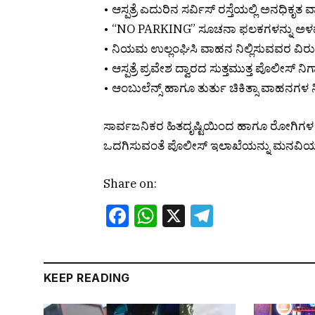
• ಆಸ್ಪತ್ರೆ ಎದುರಿನ ಸರ್ವಿಸ್ ರಸ್ತೆಯಲ್ಲಿ ಅನಧಿಕ
• “NO PARKING” ಸೂಚನಾ ಫಲಕಗಳನ್ನು ಅಳ
• ನಿಯಮ ಉಲ್ಲಂಘಿಸಿ ವಾಹನ ನಿಲ್ಲಿಸುವವರ ವಿರುದ
• ಆಸ್ಪತ್ರೆ ಪ್ರವೇಶ ದ್ವಾರದ ಸುತ್ತಮುತ್ತ ಪೊಲೀಸ
• ಆಂಬುಲೆನ್ಸ್ ಹಾಗೂ ತುರ್ತು ಚಿಕಿತ್ಸಾ ವಾಹನಗಳ ನಿರ
ಸಾರ್ವಜನಿಕರ ಹಿತದೃಷ್ಟಿಯಿಂದ ಹಾಗೂ ರೋಗಿಗಳ ಸು
ಒದಗಿಸುವಂತೆ ಪೊಲೀಸ್ ಇಲಾಖೆಯನ್ನು ಮನವಿಯಲ್ಲ
Share on:
Facebook
WhatsApp
X
Telegram
KEEP READING