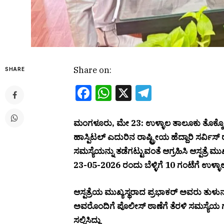
Share on:
SHARE
Facebook
WhatsApp
X
Telegram
ಮಂಗಳೂರು, ಮೇ 23: ಉಳ್ಳಾಲ ತಾಲೂಕು ತೊಕ್ಕೊಟ
ಹಾಸ್ಪಿಟಲ್ ಎದುರಿನ ರಾಷ್ಟ್ರೀಯ ಹೆದ್ದಾರಿ ಸರ್ವಿಸ್ ರ
ಸಮಸ್ಯೆಯನ್ನು ತಡೆಗಟ್ಟುವಂತೆ ಆಗ್ರಹಿಸಿ ಆಸ್ಪತ್ರೆ 
23-05-2026 ರಂದು ಬೆಳ್ಳಿಗೆ 10 ಗಂಟೆಗೆ ಉಳ್ಳಾ
ಆಸ್ಪತ್ರೆಯ ಮುಖ್ಯಸ್ಥರಾದ ಪ್ರಭಾಕರ್ ಅವರು ತುಳುನಾ
ಅವರೊಂದಿಗೆ ಪೊಲೀಸ್ ಠಾಣೆಗೆ ತೆರಳಿ ಸಮಸ್ಯೆಯ 
ಸಲ್ಲಿಸಿದ್ದು