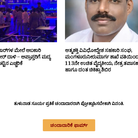
ರ್‌ಗಳ ಮೇಲೆ ಅಬಕಾರಿ
ಆತ್ಮಶಕ್ತಿ ವಿವಿಧೋದ್ದೇಶ ಸಹಕಾರಿ ಸಂಘ,
 ದಾಳಿ – ಅಪ್ರಾಪ್ತರಿಗೆ ಮದ್ಯ
ಮಂಗಳೂರುನೀರುಮಾರ್ಗ ಶಾಖೆ ವತಿಯಿಂ
ಟ್ಟಿನ ಎಚ್ಚರಿಕೆ
113ನೇ ಉಚಿತ ವೈದ್ಯಕೀಯ, ನೇತ್ರ ತಪಾಸ
ಹಾಗೂ ದಂತ ಚಿಕಿತ್ಸಾ ಶಿಬಿರ
ತುಳುನಾಡ ಸೂರ್ಯ ಪ್ರತಿಕೆ ಚಂದಾದಾರರಾಗಿ ಪ್ರೋತ್ಸಾಹಿಸಬೇಕಾಗಿ ವಿನಂತಿ.
ಚಂದಾದಾರಿಕೆ ಫಾರ್ಮ್