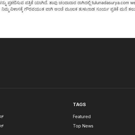
 ಪ್ರಕಟಿಸುವ ಪತ್ರಿಕೆ ಯಾಗಿದೆ. ತಾವು ಚಂದಾದಾರ ರಾಗಿದಲ್ಲಿ tulunadasurya.com web Ne
 ನಿಮ್ಮ ವಿಳಾಸಕ್ಕೆ ಗೌರವಯುತ ವಾಗಿ ಅಂಚೆ ಮೂಲಕ ತುಳುನಾಡ ಸೂರ್ಯ ಪ್ರತಿಕೆ ಮನೆ ತಲುಪ
TAGS
ೂಸ್
Featured
ೂಸ್
Top News