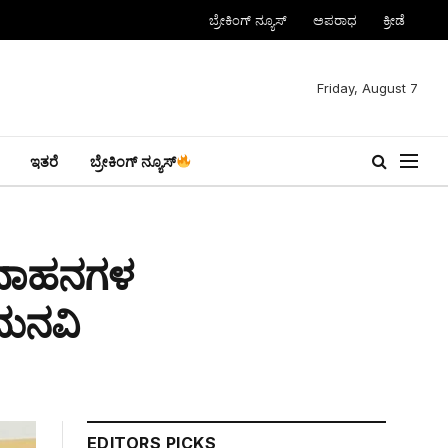
ಬ್ರೇಕಿಂಗ್ ನ್ಯೂಸ್
ಅಪರಾಧ
ಕ್ರೀಡೆ
Friday, August 7
ಇತರೆ
ಬ್ರೇಕಿಂಗ್ ನ್ಯೂಸ್
ಸಾ ವಾಹನಗಳ
 ಮನವಿ
EDITORS PICKS