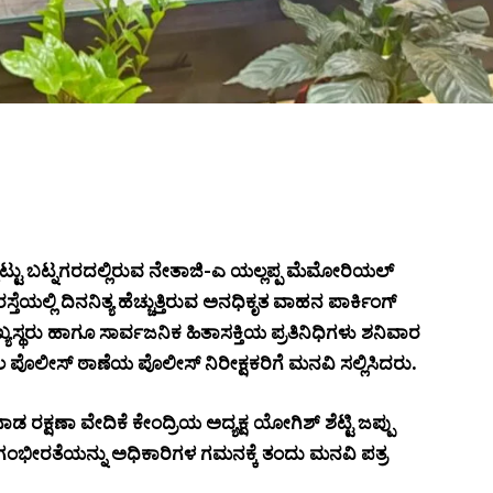
್ಟು ಬಟ್ನಗರದಲ್ಲಿರುವ ನೇತಾಜಿ-ಎ ಯಲ್ಲಪ್ಪ ಮೆಮೋರಿಯಲ್
ಸ್ತೆಯಲ್ಲಿ ದಿನನಿತ್ಯ ಹೆಚ್ಚುತ್ತಿರುವ ಅನಧಿಕೃತ ವಾಹನ ಪಾರ್ಕಿಂಗ್
ಮುಖ್ಯಸ್ಥರು ಹಾಗೂ ಸಾರ್ವಜನಿಕ ಹಿತಾಸಕ್ತಿಯ ಪ್ರತಿನಿಧಿಗಳು ಶನಿವಾರ
ಲ ಪೊಲೀಸ್ ಠಾಣೆಯ ಪೊಲೀಸ್ ನಿರೀಕ್ಷಕರಿಗೆ ಮನವಿ ಸಲ್ಲಿಸಿದರು.
ಡ ರಕ್ಷಣಾ ವೇದಿಕೆ ಕೇಂದ್ರಿಯ ಅದ್ಯಕ್ಷ ಯೋಗಿಶ್ ಶೆಟ್ಟಿ ಜಪ್ಪು
ಗಂಭೀರತೆಯನ್ನು ಅಧಿಕಾರಿಗಳ ಗಮನಕ್ಕೆ ತಂದು ಮನವಿ ಪತ್ರ