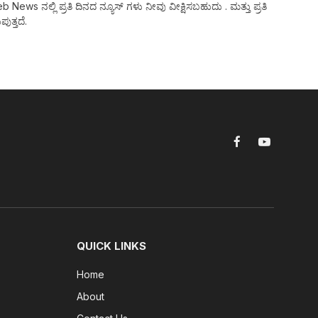
ws ನಲ್ಲಿ ಪ್ರತಿ ದಿನದ ನ್ಯೂಸ್ ಗಳು ನೀವು ವೀಕ್ಷಿಸಬಹುದು . ಮತ್ತು ಪ್ರತಿ
ುತ್ತದೆ.
Facebook
YouTube
QUICK LINKS
Home
About