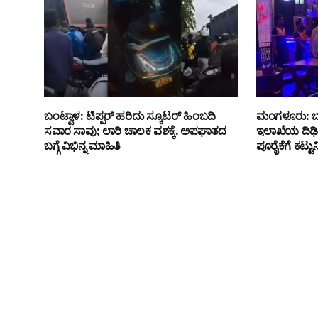
ಬಂಟ್ವಾಳ: ಟಿಪ್ಪರ್ ಹರಿದು ಸ್ಕೂಟರ್ ಹಿಂಬದಿ
ಮಂಗಳೂರು: ಬಾ
ಸವಾರ ಸಾವು; ಲಾರಿ ಚಾಲಕ ವಶಕ್ಕೆ, ಅಪಘಾತದ
ಇಲಾಖೆಯ ದಿಢೀರ್
ಬಗ್ಗೆ ವಿಭಿನ್ನ ಮಾಹಿತಿ
ಪೂರೈಕೆಗೆ ಕಟ್ಟುನಿ