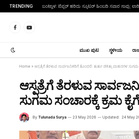
TRENDING
Facebook
YouTube
ಮುಖ ಪುಟ
ಸ್ಥಳೀಯ
ರಾಜ್
Home
»
ಆಸ್ಪತ್ರೆಗೆ ತೆರಳುವ ಸಾರ್ವಜನಿಕರಿಗೆ ತೊಂದರೆ: ತುರ್ತು ಚಿಕಿತ್ಸಾ ವಾಹನಗಳ ಸು
ಆಸ್ಪತ್ರೆಗೆ ತೆರಳುವ ಸಾರ್ವಜ
ಸುಗಮ ಸಂಚಾರಕ್ಕೆ ಕ್ರಮ ಕ
By
Tulunada Surya
23 May 2026
Updated:
24 May 2