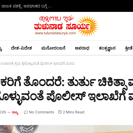
ಬಂಟ್ವಾಳ: ಟಿಪ್ಪರ್ ಹರಿದು ಸ್ಕೂಟರ್ ಹಿಂಬದಿ ಸವಾರ ಸಾವು; ಲಾರಿ ಚಾಲಕ ವಶಕ್ಕೆ, ಅಪಘಾತದ ಬಗ್ಗೆ ವಿಭಿನ್ನ ಮಾಹಿತಿ
ಯ
ದೇಶ-ವಿದೇಶ
ಮನೋರಂಜನೆ
ಅಪರಾಧ
ತಂತ್ರಜ್ಞಾನ
ಕ್ರೀಡೆ
ಗಮ ಸಂಚಾರಕ್ಕೆ ಕ್ರಮ ಕೈಗೊಳ್ಳುವಂತೆ ಪೊಲೀಸ್ ಇಲಾಖೆಗೆ ಮನವಿ
ನಿಕರಿಗೆ ತೊಂದರೆ: ತುರ್ತು ಚಿಕಿತ್
ೈಗೊಳ್ಳುವಂತೆ ಪೊಲೀಸ್ ಇಲಾಖೆಗೆ
026
No Comments
2 Mins Read
ರಾಜ್ಯ