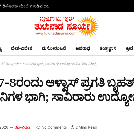
ಕಾಪು: ಮುದರಂಗಡಿ ಗ್ರಾಮ ಪಂಚಾಯಿತಿ ಮಾಜಿ ಅಧ್ಯಕ್ಷ, ಡೇವಿಡ್ ಡಿಸೋಜಾ ಮೇಲೆ ಗುಂಡಿನ ದಾಳಿ -ಭೀಕರ ಹತ್ಯೆ!
ಯ
ದೇಶ-ವಿದೇಶ
ಮನೋರಂಜನೆ
ಅಪರಾಧ
ತಂತ್ರಜ್ಞಾನ
ಕ್ರೀಡೆ
ಳ 300ಕ್ಕೂ ಅಧಿಕ ಕಂಪನಿಗಳ ಭಾಗಿ; ಸಾವಿರಾರು ಉದ್ಯೋಗಾವಕಾಶಗಳ ನಿರೀಕ್ಷೆ
 7-8ರಂದು ಆಳ್ವಾಸ್ ಪ್ರಗತಿ ಬೃ
ನಿಗಳ ಭಾಗಿ; ಸಾವಿರಾರು ಉದ್
 2026
No Comments
2 Mins Read
ದೇಶ-ವಿದೇಶ