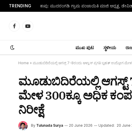
TRENDING
Facebook
YouTube
ಮುಖ ಪುಟ
ಸ್ಥಳೀಯ
ರಾಜ್
Home
»
ಮೂಡುಬಿದಿರೆಯಲ್ಲಿ ಆಗಸ್ಟ್ 7-8ರಂದು ಆಳ್ವಾಸ್ ಪ್ರಗತಿ ಬೃಹತ್ ಉದ್ಯೋಗ ಮೇ
ಮೂಡುಬಿದಿರೆಯಲ್ಲಿ ಆಗಸ್ಟ್
ಮೇಳ 300ಕ್ಕೂ ಅಧಿಕ ಕಂಪ
ನಿರೀಕ್ಷೆ
By
Tulunada Surya
20 June 2026
Updated:
20 June