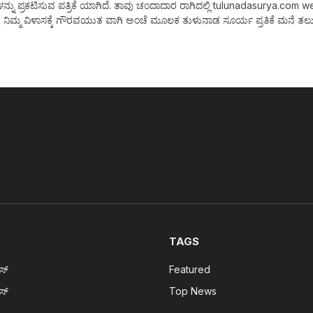
 ಪ್ರಕಟಿಸುವ ಪತ್ರಿಕೆ ಯಾಗಿದೆ. ತಾವು ಚಂದಾದಾರ ರಾಗಿದಲ್ಲಿ tulunadasurya.com web Ne
 ನಿಮ್ಮ ವಿಳಾಸಕ್ಕೆ ಗೌರವಯುತ ವಾಗಿ ಅಂಚೆ ಮೂಲಕ ತುಳುನಾಡ ಸೂರ್ಯ ಪ್ರತಿಕೆ ಮನೆ ತಲುಪ
TAGS
ೂಸ್
Featured
ೂಸ್
Top News