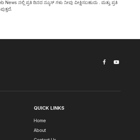
ws ನಲ್ಲಿ ಪ್ರತಿ ದಿನದ ನ್ಯೂಸ್ ಗಳು ನೀವು ವೀಕ್ಷಿಸಬಹುದು . ಮತ್ತು ಪ್ರತಿ
ುತ್ತದೆ.
Facebook
YouTube
QUICK LINKS
Home
About
Contact Us