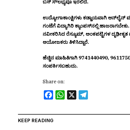
ಬಸ್ ಸೌಲಭ್ಯವೂ ಇರಲಿದೆ.
ಉದ್ಯೋಗಾಕಾಂಕ್ಷಿಗಳು ಕಡ್ಡಾಯವಾಗಿ ಆನ್‌ಲೈನ್ 
ಗಂಟೆಗೆ ವಿದ್ಯಾಗಿರಿ ಕ್ಯಾಂಪಸ್‌ನಲ್ಲಿ ಹಾಜರಾಗಬೇಕ
ನವೀಕರಿಸಿದ ರೆಸ್ಯೂಮ್, ಅಂಕಪಟ್ಟಿಗಳ ದೃಢೀಕೃತ
ಆಯೋಜಕರು ತಿಳಿಸಿದ್ದಾರೆ.
ಹೆಚ್ಚಿನ ಮಾಹಿತಿಗಾಗಿ 9741440490, 96117
ಸಂಪರ್ಕಿಸಬಹುದು.
Share on:
Facebook
WhatsApp
X
Telegram
KEEP READING