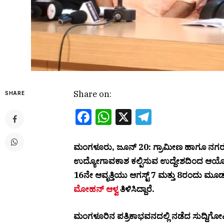
Share on:
SHARE
Facebook
WhatsApp
X
Telegram
ಮಂಗಳೂರು, ಜೂನ್ 20: ಗ್ರಾಮೀಣ ಹಾಗೂ ನಗರ 
ಉದ್ಯೋಗಾವಕಾಶ ಕಲ್ಪಿಸುವ ಉದ್ದೇಶದಿಂದ ಆಯೋ
16ನೇ ಆವೃತ್ತಿಯು ಆಗಸ್ಟ್ 7 ಮತ್ತು 8ರಂದು ಮೂ
ಮೋಹನ್ ಆಳ್ವ
ತಿಳಿಸಿದ್ದಾರೆ.
ಮಂಗಳೂರಿನ ಪತ್ರಿಕಾಭವನದಲ್ಲಿ ನಡೆದ ಸುದ್ದಿಗೋ