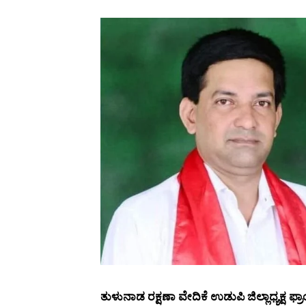
ತುಳುನಾಡ ರಕ್ಷಣಾ ವೇದಿಕೆ ಉಡುಪಿ ಜಿಲ್ಲಾಧ್ಯಕ್ಷ