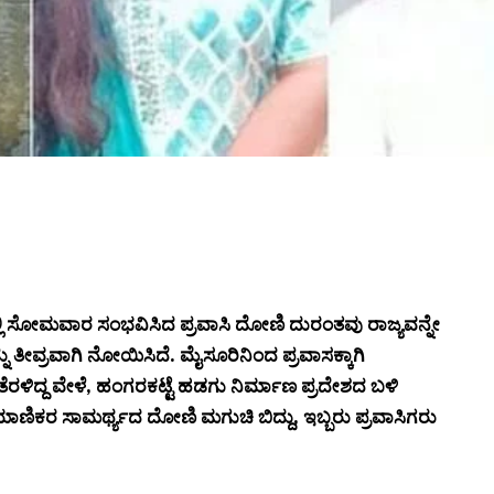
ನಲ್ಲಿ ಸೋಮವಾರ ಸಂಭವಿಸಿದ ಪ್ರವಾಸಿ ದೋಣಿ ದುರಂತವು ರಾಜ್ಯವನ್ನೇ
್ನು ತೀವ್ರವಾಗಿ ನೋಯಿಸಿದೆ. ಮೈಸೂರಿನಿಂದ ಪ್ರವಾಸಕ್ಕಾಗಿ
ೆರಳಿದ್ದ ವೇಳೆ, ಹಂಗರಕಟ್ಟೆ ಹಡಗು ನಿರ್ಮಾಣ ಪ್ರದೇಶದ ಬಳಿ
ಯಾಣಿಕರ ಸಾಮರ್ಥ್ಯದ ದೋಣಿ ಮಗುಚಿ ಬಿದ್ದು, ಇಬ್ಬರು ಪ್ರವಾಸಿಗರು