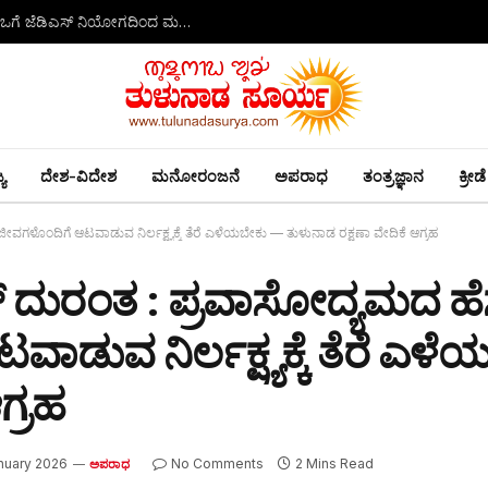
ಶಾಲಾ ವಾಹನಗಳ ಸುರಕ್ಷತೆಗೆ ಕಟ್ಟುನಿಟ್ಟಿನ ಕ್ರಮಕ್ಕೆ ಆಗ್ರಹ: ಆರ್‌ಟಿಒಗೆ ಜೆಡಿಎಸ್ ನಿಯೋಗದಿಂದ ಮನವಿ
ಯ
ದೇಶ-ವಿದೇಶ
ಮನೋರಂಜನೆ
ಅಪರಾಧ
ತಂತ್ರಜ್ಞಾನ
ಕ್ರೀಡೆ
ೀವಗಳೊಂದಿಗೆ ಆಟವಾಡುವ ನಿರ್ಲಕ್ಷ್ಯಕ್ಕೆ ತೆರೆ ಎಳೆಯಬೇಕು — ತುಳುನಾಡ ರಕ್ಷಣಾ ವೇದಿಕೆ ಆಗ್ರಹ
್ ದುರಂತ : ಪ್ರವಾಸೋದ್ಯಮದ ಹೆಸರ
ುವ ನಿರ್ಲಕ್ಷ್ಯಕ್ಕೆ ತೆರೆ ಎಳೆ
ಗ್ರಹ
nuary 2026
No Comments
2 Mins Read
ಅಪರಾಧ