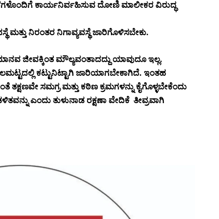
ೆಗಳೊಂದಿಗೆ ಕಾರ್ಯನಿರ್ವಹಿಸುವ ದೋಣಿ ಮಾಲೀಕರ ವಿರುದ್ಧ
ಯವಸ್ಥೆ ಮತ್ತು ನಿರಂತರ ನಿಗಾವ್ಯವಸ್ಥೆ ಜಾರಿಗೊಳಿಸಬೇಕು.
ೆ ಮಾನವ ಜೀವಕ್ಕಿಂತ ಮೌಲ್ಯವಂತಾದದ್ದು ಯಾವುದೂ ಇಲ್ಲ.
ಮಟ್ಟದಲ್ಲಿ ಕಟ್ಟುನಿಟ್ಟಾಗಿ ಜಾರಿಯಾಗಬೇಕಾಗಿದೆ. ಇಂತಹ
ಷಣವೇ ಸಮಗ್ರ ಮತ್ತು ಕಠಿಣ ಕ್ರಮಗಳನ್ನು ಕೈಗೊಳ್ಳಬೇಕೆಂದು
ಡಳಿತವನ್ನು ಎಂದು ತುಳುನಾಡ ರಕ್ಷಣಾ ವೇದಿಕೆ ತೀವ್ರವಾಗಿ