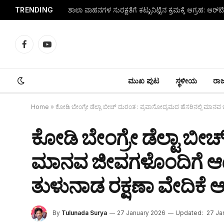
TRENDING
Facebook
YouTube
ಮುಖ ಪುಟ
ಸ್ಥಳೀಯ
ರಾಜ್
Home
»
ಕೋಡಿ ಬೇಂಗ್ರೇ ಡೆಲ್ಟಾ ಬೀಚ್ ದುರಂತ : ಪ್ರವಾಸೋದ್ಯಮದ ಹೆಸರಿನಲ್ಲಿ ಮಾನವ ಜ
ಕೋಡಿ ಬೇಂಗ್ರೇ ಡೆಲ್ಟಾ ಬೀಚ
ಮಾನವ ಜೀವಗಳೊಂದಿಗೆ ಆಟವಾಡ
ತುಳುನಾಡ ರಕ್ಷಣಾ ವೇದಿಕೆ ಆ
By
Tulunada Surya
27 January 2026
Updated:
27 Ja