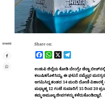
Share on:
SHARE
Facebook
WhatsApp
X
Telegram
ಉಡುಪಿ ಜಿಲ್ಲೆಯ ಕೋಡಿ ಬೇಂಗ್ರೇ ಡೆಲ್ಟಾ ಬೀಚ್‌
ಕಲುಷಿತಗೊಳಿಸಿದ್ದು, ಈ ಘಟನೆ ನಮ್ಮೆಲ್ಲರ ಮನಸ್ಸನ
ಆಗಮಿಸಿದ್ದ ತಂಡದ 14 ಮಂದಿ ದೋಣಿ ವಿಹಾರಕ್ಕೆ ತ
ಮಧ್ಯಾಹ್ನ 12 ಗಂಟೆ ಸುಮಾರಿಗೆ 15 ರಿಂದ 20 ಪ್ರ
ತಮ್ಮ ಅಮೂಲ್ಯ ಜೀವಗಳನ್ನು ಕಳೆದುಕೊಂಡಿದ್ದಾರೆ.