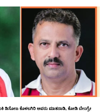
 ಫ್ರಾಂಕಿ ಡಿಸೋಜ ಕೊಳಲಗಿರಿ ಅವರು ಮಾತನಾಡಿ, ಕೋಡಿ ಬೇಂಗ್ರೇ