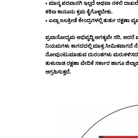
• ಮಾನ್ಯ ಪರವಾನಗಿ ಇಲ್ಲದೆ ಅಥವಾ ನಕಲಿ ದಾಖಲ
ಕಠಿಣ ಕಾನೂನು ಕ್ರಮ ಕೈಗೊಳ್ಳಬೇಕು.
• ಎಲ್ಲಾ ಜಲಕ್ರೀಡೆ ಕೇಂದ್ರಗಳಲ್ಲಿ ತುರ್ತು ರಕ್ಷಣಾ ವ್
ಪ್ರವಾಸೋದ್ಯಮ ಅಭಿವೃದ್ಧಿ ಅಗತ್ಯವೇ ಸರಿ, ಆದರ
ನಿಯಮಗಳು ಕಾಗದದಲ್ಲಿ ಮಾತ್ರ ಸೀಮಿತವಾಗದೆ ನೆಲ
ನೋವುಂಟುಮಾಡುವ ದುರಂತಗಳು ಮರುಕಳಿಸದಂತೆ ತಕ್
ತುಳುನಾಡ ರಕ್ಷಣಾ ವೇದಿಕೆ ಸರ್ಕಾರ ಹಾಗೂ ಜಿಲ್ಲಾ
ಆಗ್ರಹಿಸುತ್ತದೆ.