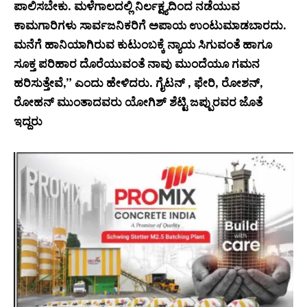
ಪಾಲಿಸಬೇಕು. ಮಳೆಗಾಲದಲ್ಲಿ ನಿರ್ಲಕ್ಷ್ಯದಿಂದ ನಡೆಯುವ
ಕಾಮಗಾರಿಗಳು ಸಾರ್ವಜನಿಕರಿಗೆ ಅಪಾಯ ಉಂಟುಮಾಡಬಾರದು.
ಮನೆಗೆ ಹಾನಿಯಾಗಿರುವ ಕುಟುಂಬಕ್ಕೆ ನ್ಯಾಯ ಸಿಗುವಂತೆ ಹಾಗೂ
ಸೂಕ್ತ ಪರಿಹಾರ ದೊರೆಯುವಂತೆ ನಾವು ಮುಂದೆಯೂ ಗಮನ
ಹರಿಸುತ್ತೇವೆ,” ಎಂದು ಹೇಳಿದರು. ಗೈಟನ್ , ಫೇರಿ, ರೋಶನ್,
ರೋಹನ್ ಮುಂತಾದವರು ಯೋಗಿಶ್ ಶೆಟ್ಟಿ ಜಪ್ಪುರವರ ಜೊತೆ
ಇದ್ದರು