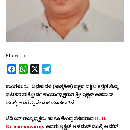
Share on:
Facebook
WhatsApp
X
Telegram
ಮಂಗಳೂರು : ಜನತಾದಳ (ಜಾತ್ಯತೀತ) ಪಕ್ಷದ ದಕ್ಷಿಣ ಕನ್ನಡ ಜಿಲ್ಲಾ
ಘಟಕದ ಮತ್ತೋರ್ವ ಕಾರ್ಯಾಧ್ಯಕ್ಷರಾಗಿ ಶ್ರೀ ಇಕ್ಬಲ್ ಅಹಮದ್
ಮುಲ್ಕಿ ಅವರನ್ನು ನೇಮಕ ಮಾಡಲಾಗಿದೆ.
ಜೆಡಿಎಸ್ ರಾಜ್ಯಾಧ್ಯಕ್ಷರು ಹಾಗೂ ಕೇಂದ್ರ ಸಚಿವರಾದ
H. D.
Kumaraswamy
ಅವರು ಇಕ್ಬಲ್ ಅಹಮದ್ ಮುಲ್ಕಿ ಅವರಿಗೆ