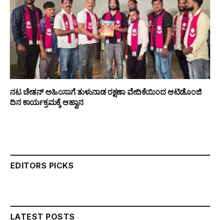
ನಟ ಚೇತನ್ ಅಹಿಂಸಾಗೆ ತುಳುನಾಡ ರಕ್ಷಣಾ ವೇದಿಕೆಯಿಂದ ಆಟಿಡೊಂಜಿ
ದಿನ ಕಾರ್ಯಕ್ರಮಕ್ಕೆ ಆಹ್ವಾನ
EDITORS PICKS
LATEST POSTS