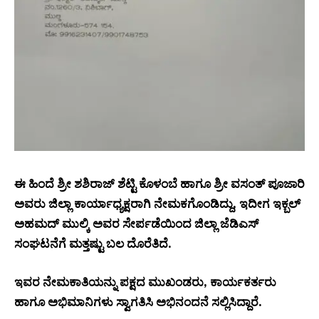
ಈ ಹಿಂದೆ ಶ್ರೀ ಶಶಿರಾಜ್ ಶೆಟ್ಟಿ ಕೊಳಂಬೆ ಹಾಗೂ ಶ್ರೀ ವಸಂತ್ ಪೂಜಾರಿ
ಅವರು ಜಿಲ್ಲಾ ಕಾರ್ಯಾಧ್ಯಕ್ಷರಾಗಿ ನೇಮಕಗೊಂಡಿದ್ದು, ಇದೀಗ ಇಕ್ಬಲ್
ಅಹಮದ್ ಮುಲ್ಕಿ ಅವರ ಸೇರ್ಪಡೆಯಿಂದ ಜಿಲ್ಲಾ ಜೆಡಿಎಸ್
ಸಂಘಟನೆಗೆ ಮತ್ತಷ್ಟು ಬಲ ದೊರೆತಿದೆ.
ಇವರ ನೇಮಕಾತಿಯನ್ನು ಪಕ್ಷದ ಮುಖಂಡರು, ಕಾರ್ಯಕರ್ತರು
ಹಾಗೂ ಅಭಿಮಾನಿಗಳು ಸ್ವಾಗತಿಸಿ ಅಭಿನಂದನೆ ಸಲ್ಲಿಸಿದ್ದಾರೆ.