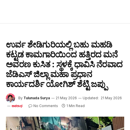
ಉರ್ವ ಶೇಡಿಗುರಿಯಲ್ಲಿ ಬಹು ಮಹಡಿ
ಕಟ್ಟಡ ಕಾಮಗಾರಿಯಿಂದ ಹತ್ತಿರದ ಮನೆ
ಅವರಣ ಕುಸಿತ : ಸ್ಥಳಕ್ಕೆ ಧಾವಿಸಿ ನೆರವಾದ
ಜೆಡಿಎಸ್ ಜಿಲ್ಲಾ ಮಹಾ ಪ್ರಧಾನ
ಕಾರ್ಯದರ್ಶಿ ಯೋಗಿಶ್ ಶೆಟ್ಟಿ ಜಪ್ಪು
By
Tulunada Surya
21 May 2026
Updated:
21 May 2026
No Comments
1 Min Read
ಅಪರಾಧ