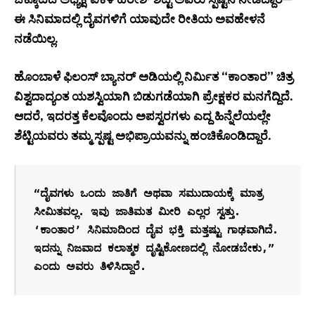
ಈ ಸಿನಿಮಾದಲ್ಲಿ ದೈವಗಳಿಗೆ ಯಾವುದೇ ರೀತಿಯ ಅವಹೇಳನೆ
ನಡೆಯಿಲ್ಲ.
ಹೊಂಬಾಳೆ ಫಿಲಂಸ್ ಬ್ಯಾನರ್ ಅಡಿಯಲ್ಲಿ ನಿರ್ಮಿತ “ಕಾಂತಾರ” ಚಿತ್ರ
ವಿಶ್ವದಾದ್ಯಂತ ಯಶಸ್ವಿಯಾಗಿ ಬಿಡುಗಡೆಯಾಗಿ ಪ್ರೇಕ್ಷಕರ ಮನಗೆದ್ದಿದೆ.
ಆದರೆ, ಇದರತ್ತ ಕೆಲವೊಂದು ಅಪಸ್ವರಗಳು ಎದ್ದ ಹಿನ್ನೆಲೆಯಲ್ಲೇ
ಶೆಟ್ಟಿಯವರು ತಮ್ಮ ಸ್ಪಷ್ಟ ಅಭಿಪ್ರಾಯವನ್ನು ಹಂಚಿಕೊಂಡಿದ್ದಾರೆ.
“ದೈವಗಳು ಒಂದು ಜಾತಿಗೆ ಅಥವಾ ಸಮುದಾಯಕ್ಕೆ ಮಾತ್ರ 
ಸೀಮಿತವಲ್ಲ. ಇವು ಜಾತಿಮತ ಮೀರಿ ಎಲ್ಲರ ಸ್ವತ್ತು. 
‘ಕಾಂತಾರ’ ಸಿನಿಮಾದಿಂದ ದೈವ ಭಕ್ತಿ ಮತ್ತಷ್ಟು ಗಾಢವಾಗಿದೆ. 
ಇದನ್ನು ನಿಜವಾದ ಕಲಾತ್ಮಕ ದೃಷ್ಟಿಕೋಣದಲ್ಲಿ ನೋಡಬೇಕು,” 
ಎಂದು ಅವರು ತಿಳಿಸಿದ್ದಾರೆ.