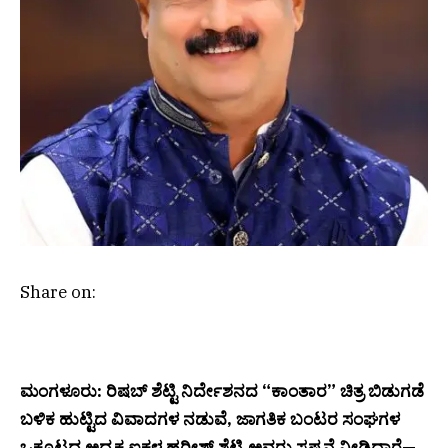
Share on:
ಮಂಗಳೂರು: ರಿಷಬ್ ಶೆಟ್ಟಿ ನಿರ್ದೇಶನದ “ಕಾಂತಾರ” ಚಿತ್ರ ಬಿಡುಗಡೆ
ಬಳಿಕ ಹುಟ್ಟಿದ ವಿವಾದಗಳ ನಡುವೆ, ಜಾಗತಿಕ ಬಂಟರ ಸಂಘಗಳ
ಒಕ್ಕೂಟದ ಅಧ್ಯಕ್ಷ ಐಕಳ ಹರೀಶ್ ಶೆಟ್ಟಿ ಅವರು ಸ್ಪಷ್ಟನೆ ನೀಡಿದ್ದಾರೆ—