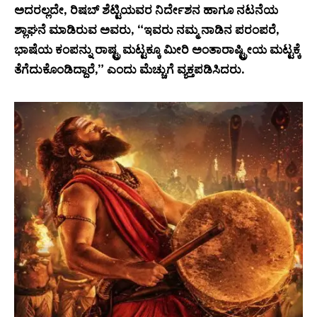
ಅದರಲ್ಲದೇ, ರಿಷಬ್ ಶೆಟ್ಟಿಯವರ ನಿರ್ದೇಶನ ಹಾಗೂ ನಟನೆಯ
ಶ್ಲಾಘನೆ ಮಾಡಿರುವ ಅವರು, “ಇವರು ನಮ್ಮ ನಾಡಿನ ಪರಂಪರೆ,
ಭಾಷೆಯ ಕಂಪನ್ನು ರಾಷ್ಟ್ರ ಮಟ್ಟಕ್ಕೂ ಮೀರಿ ಅಂತಾರಾಷ್ಟ್ರೀಯ ಮಟ್ಟಕ್ಕೆ
ತೆಗೆದುಕೊಂಡಿದ್ದಾರೆ,” ಎಂದು ಮೆಚ್ಚುಗೆ ವ್ಯಕ್ತಪಡಿಸಿದರು.