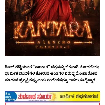
ರಿಷಬ್ ಶೆಟ್ಟಿಯವರ “ಕಾಂತಾರ” ಚಿತ್ರವನ್ನು ಚಿತ್ರವಾಗಿ ನೋಡಬೇಕು;
ಧಾರ್ಮಿಕ ನಂಬಿಕೆಗಳ ತೋರುವ ಅಂಶಗಳ ವಿರುದ್ಧ ದೋಷಾರೋಪ
ಮಾಡುವ ಪ್ರವೃತ್ತಿ ತಪ್ಪು ಎಂಬ ಸಂದೇಶವನ್ನೂ ಅವರು ಕೊಟ್ಟಿದ್ದಾರೆ.