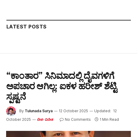
LATEST POSTS
“ಕಾಂತಾರ” ಸಿನಿಮಾದಲ್ಲಿ ದೈವಗಳಿಗೆ
ಅಪಚಾರ ಆಗಿಲ್ಲ: ಐಕಳ ಹರೀಶ್ ಶೆಟ್ಟಿ
ಸ್ಪಷ್ಟನೆ
By
Tulunada Surya
12 October 2025
Updated:
12
October 2025
No Comments
1 Min Read
ದೇಶ-ವಿದೇಶ