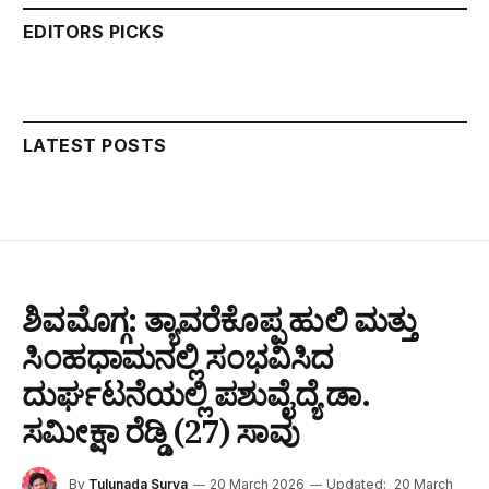
EDITORS PICKS
LATEST POSTS
ಶಿವಮೊಗ್ಗ: ತ್ಯಾವರೆಕೊಪ್ಪ ಹುಲಿ ಮತ್ತು
ಸಿಂಹಧಾಮನಲ್ಲಿ ಸಂಭವಿಸಿದ
ದುರ್ಘಟನೆಯಲ್ಲಿ ಪಶುವೈದ್ಯೆ ಡಾ.
ಸಮೀಕ್ಷಾ ರೆಡ್ಡಿ (27) ಸಾವು
By
Tulunada Surya
20 March 2026
Updated:
20 March