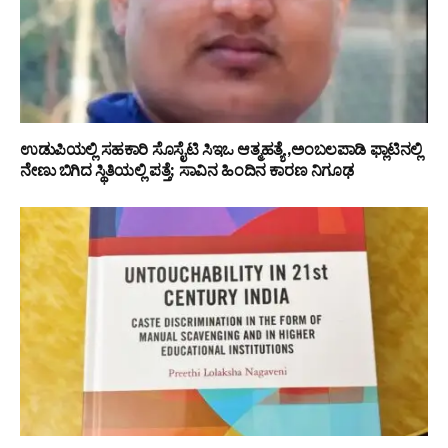
ಉಡುಪಿಯಲ್ಲಿ ಸಹಕಾರಿ ಸೊಸೈಟಿ ಸಿಇಒ ಆತ್ಮಹತ್ಯೆ ,ಅಂಬಲಪಾಡಿ ಫ್ಲಾಟಿನಲ್ಲಿ
ನೇಣು ಬಿಗಿದ ಸ್ಥಿತಿಯಲ್ಲಿ ಪತ್ತೆ; ಸಾವಿನ ಹಿಂದಿನ ಕಾರಣ ನಿಗೂಢ