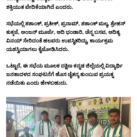
ಶಕ್ತಿಯುತ ವೇದಿಕೆಯಾಗಿದೆ ಎಂದರು.
ಸಭೆಯಲ್ಲಿ ಶಶಾಂಕ್, ಪ್ರತೀಕ್, ಪ್ರನಾಮ್, ಶಶಾಂಕ್ ಮಲ್ಯ, ಶ್ರೇಹಸ್
ಕುಕ್ಕಜೆ, ಅಂಜನ್ ಮೂರ್ಜೆ, ಆದಿ ಭಂಡಾರಿ, ಚೆನ್ನ ಬಸವ, ಆದಿತ್ಯ
ವಿನಯ್ ಸೇರಿದಂತೆ ಹಲವರು ಉಪಸ್ಥಿತರಿದ್ದು, ಕಾರ್ಯಕ್ರಮ
ಯಶಸ್ವಿಯಾಗಲು ಕೈಜೋಡಿಸಿದರು.
ಒಟ್ಟಾರೆ, ಈ ಸಭೆಯ ಮೂಲಕ ದಕ್ಷಿಣ ಕನ್ನಡ ಜಿಲ್ಲೆಯಲ್ಲಿ ವಿದ್ಯಾರ್ಥಿ
ಜನತಾದಳದ ಸಂಘಟನೆಗೆ ಹೊಸ ಚೈತನ್ಯ ತುಂಬುವ ಪ್ರಯತ್ನ
ನಡೆಯಿತು ಎಂದು ಹೇಳಬಹುದು.