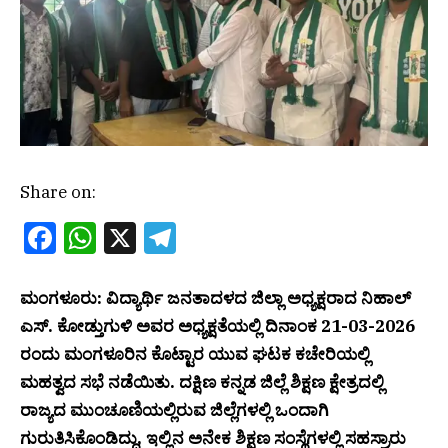
Share on:
Facebook
WhatsApp
X
Telegram
ಮಂಗಳೂರು: ವಿದ್ಯಾರ್ಥಿ ಜನತಾದಳದ ಜಿಲ್ಲಾ ಅಧ್ಯಕ್ಷರಾದ ನಿಹಾಲ್
ಎಸ್. ಕೋಡ್ತುಗುಳಿ ಅವರ ಅಧ್ಯಕ್ಷತೆಯಲ್ಲಿ ದಿನಾಂಕ 21-03-2026
ರಂದು ಮಂಗಳೂರಿನ ಕೊಟ್ಟಾರ ಯುವ ಘಟಕ ಕಚೇರಿಯಲ್ಲಿ
ಮಹತ್ವದ ಸಭೆ ನಡೆಯಿತು. ದಕ್ಷಿಣ ಕನ್ನಡ ಜಿಲ್ಲೆ ಶಿಕ್ಷಣ ಕ್ಷೇತ್ರದಲ್ಲಿ
ರಾಜ್ಯದ ಮುಂಚೂಣಿಯಲ್ಲಿರುವ ಜಿಲ್ಲೆಗಳಲ್ಲಿ ಒಂದಾಗಿ
ಗುರುತಿಸಿಕೊಂಡಿದ್ದು, ಇಲ್ಲಿನ ಅನೇಕ ಶಿಕ್ಷಣ ಸಂಸ್ಥೆಗಳಲ್ಲಿ ಸಹಸ್ರಾರು