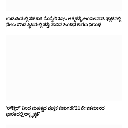
ಉಡುಪಿಯಲ್ಲಿ ಸಹಕಾರಿ ಸೊಸೈಟಿ ಸಿಇಒ ಆತ್ಮಹತ್ಯೆ ,ಅಂಬಲಪಾಡಿ ಫ್ಲಾಟಿನಲ್ಲಿ
ನೇಣು ಬಿಗಿದ ಸ್ಥಿತಿಯಲ್ಲಿ ಪತ್ತೆ; ಸಾವಿನ ಹಿಂದಿನ ಕಾರಣ ನಿಗೂಢ
‘ರೌಟ್ಲೆಜ್’ ನಿಂದ ಮಹತ್ವದ ಪುಸ್ತಕ ಬಿಡುಗಡೆ:’21ನೇ ಶತಮಾನದ
ಭಾರತದಲ್ಲಿ ಅಸ್ಪೃಶ್ಯತೆ’