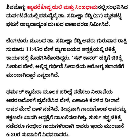
ಶಿವಮೊಗ್ಗ:
ತ್ಯಾವರೆಕೊಪ್ಪ ಹುಲಿ ಮತ್ತು ಸಿಂಹಧಾಮ
ನಲ್ಲಿ ಸಂಭವಿಸಿದ
ದುರ್ಘಟನೆಯಲ್ಲಿ ಪಶುವೈದ್ಯೆ ಡಾ. ಸಮೀಕ್ಷಾ ರೆಡ್ಡಿ (27) ಮೃತಪಟ್ಟ
ಘಟನೆ ರಾಜ್ಯದಾದ್ಯಂತ ದುಃಖದ ವಾತಾವರಣ ನಿರ್ಮಿಸಿದೆ.
ಬೆಂಗಳೂರು ಮೂಲದ ಡಾ. ಸಮೀಕ್ಷಾ ರೆಡ್ಡಿ ಅವರು ಗುರುವಾರ ರಾತ್ರಿ
ಸುಮಾರು 11:45ರ ವೇಳೆ ಮೃಗಾಲಯದ ಆಸ್ಪತ್ರೆಯಲ್ಲಿ ಚಿಕಿತ್ಸೆ
ಕಾರ್ಯದಲ್ಲಿ ತೊಡಗಿಸಿಕೊಂಡಿದ್ದರು. ‘ಸನ್ ಕಾನರ್’ ಹಕ್ಕಿಗೆ ಚಿಕಿತ್ಸೆ
ನೀಡುವ ವೇಳೆ, ಅಲ್ಲಿದ್ದ ಗರ್ಭಿಣಿ ನೀರಾನೆಯ ಆರೋಗ್ಯ ತಪಾಸಣೆಗೆ
ಮುಂದಾಗಿದ್ದಾರೆ ಎನ್ನಲಾಗಿದೆ.
ಥರ್ಮಲ್ ಕ್ಯಾಮೆರಾ ಮೂಲಕ ಪರೀಕ್ಷೆ ನಡೆಸಲು ನೀರಾನೆಯ
ಆವರಣದೊಳಗೆ ಪ್ರವೇಶಿಸಿದ ವೇಳೆ, ಏಕಾಏಕಿ ಕೆರಳಿದ ನೀರಾನೆ
ಅವರ ಮೇಲೆ ದಾಳಿ ನಡೆಸಿದೆ. ತೀವ್ರವಾಗಿ ಗಾಯಗೊಂಡ ಅವರನ್ನು
ತಕ್ಷಣವೇ ಖಾಸಗಿ ಆಸ್ಪತ್ರೆಗೆ ದಾಖಲಿಸಲಾಗಿತ್ತು. ತುರ್ತು ಶಸ್ತ್ರಚಿಕಿತ್ಸೆ
ನಡೆದರೂ ಗಂಭೀರ ಗಾಯಗಳಿಂದಾಗಿ ಅವರು ಇಂದು ಮುಂಜಾನೆ
6:30ರ ಸುಮಾರಿಗೆ ನಿಧನರಾದರು.