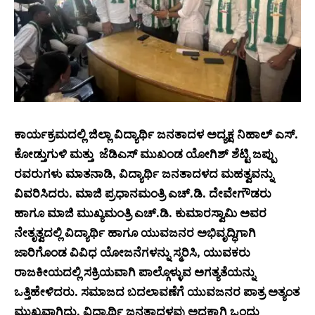
ಕಾರ್ಯಕ್ರಮದಲ್ಲಿ ಜಿಲ್ಲಾ ವಿದ್ಯಾರ್ಥಿ ಜನತಾದಳ ಅದ್ಯಕ್ಷ ನಿಹಾಲ್ ಎಸ್.
ಕೋಡ್ತುಗುಳಿ ಮತ್ತು ಜೆಡಿಎಸ್ ಮುಖಂಡ ಯೋಗಿಶ್ ಶೆಟ್ಟಿ ಜಪ್ಪು
ರವರುಗಳು ಮಾತನಾಡಿ, ವಿದ್ಯಾರ್ಥಿ ಜನತಾದಳದ ಮಹತ್ವವನ್ನು
ವಿವರಿಸಿದರು. ಮಾಜಿ ಪ್ರಧಾನಮಂತ್ರಿ ಎಚ್.ಡಿ. ದೇವೇಗೌಡರು
ಹಾಗೂ ಮಾಜಿ ಮುಖ್ಯಮಂತ್ರಿ ಎಚ್.ಡಿ. ಕುಮಾರಸ್ವಾಮಿ ಅವರ
ನೇತೃತ್ವದಲ್ಲಿ ವಿದ್ಯಾರ್ಥಿ ಹಾಗೂ ಯುವಜನರ ಅಭಿವೃದ್ಧಿಗಾಗಿ
ಜಾರಿಗೊಂಡ ವಿವಿಧ ಯೋಜನೆಗಳನ್ನು ಸ್ಮರಿಸಿ, ಯುವಕರು
ರಾಜಕೀಯದಲ್ಲಿ ಸಕ್ರಿಯವಾಗಿ ಪಾಲ್ಗೊಳ್ಳುವ ಅಗತ್ಯತೆಯನ್ನು
ಒತ್ತಿಹೇಳಿದರು. ಸಮಾಜದ ಬದಲಾವಣೆಗೆ ಯುವಜನರ ಪಾತ್ರ ಅತ್ಯಂತ
ಮುಖ್ಯವಾಗಿದ್ದು, ವಿದ್ಯಾರ್ಥಿ ಜನತಾದಳವು ಅದಕ್ಕಾಗಿ ಒಂದು