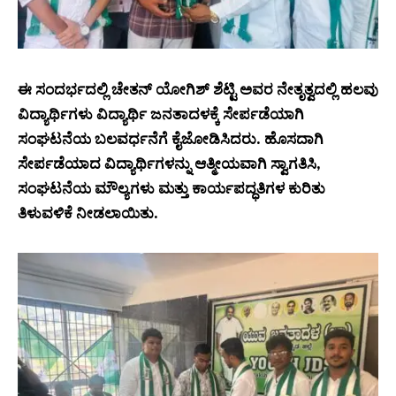
ಈ ಸಂದರ್ಭದಲ್ಲಿ ಚೇತನ್ ಯೋಗಿಶ್ ಶೆಟ್ಟಿ ಅವರ ನೇತೃತ್ವದಲ್ಲಿ ಹಲವು
ವಿದ್ಯಾರ್ಥಿಗಳು ವಿದ್ಯಾರ್ಥಿ ಜನತಾದಳಕ್ಕೆ ಸೇರ್ಪಡೆಯಾಗಿ
ಸಂಘಟನೆಯ ಬಲವರ್ಧನೆಗೆ ಕೈಜೋಡಿಸಿದರು. ಹೊಸದಾಗಿ
ಸೇರ್ಪಡೆಯಾದ ವಿದ್ಯಾರ್ಥಿಗಳನ್ನು ಆತ್ಮೀಯವಾಗಿ ಸ್ವಾಗತಿಸಿ,
ಸಂಘಟನೆಯ ಮೌಲ್ಯಗಳು ಮತ್ತು ಕಾರ್ಯಪದ್ಧತಿಗಳ ಕುರಿತು
ತಿಳುವಳಿಕೆ ನೀಡಲಾಯಿತು.