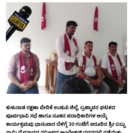
ತುಳುನಾಡ ರಕ್ಷಣಾ ವೇದಿಕೆ ಉಡುಪಿ ಜಿಲ್ಲೆ, ಬ್ರಹ್ಮಾವರ ಘಟಕದ
ಪೂರ್ವಭಾವಿ ಸಭೆ ಹಾಗೂ ನೂತನ ಪದಾಧಿಕಾರಿಗಳ ಆಯ್ಕೆ
ಕಾರ್ಯಕ್ರಮವು ಭಾನುವಾರ ಬೆಳಿಗ್ಗೆ 10 ಗಂಟೆಗೆ ಆರೂರಿನ ಶ್ರೀ ಬಬ್ಬು
ಸ್ವಾಮಿ ದೈವಸ್ಥಾನದ ಸಮೀಪದ ಅಂಬೇಡ್ಕರ್ ಭವನದಲ್ಲಿ ನಡೆಯಿತು.