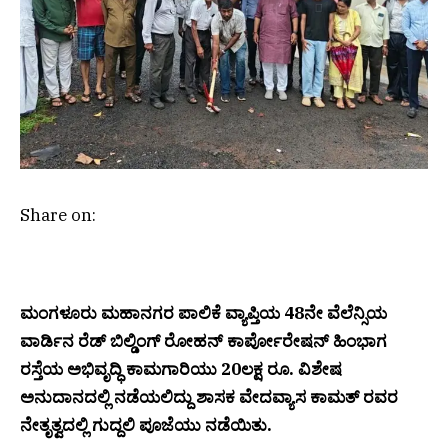
Share on:
ಮಂಗಳೂರು ಮಹಾನಗರ ಪಾಲಿಕೆ ವ್ಯಾಪ್ತಿಯ 48ನೇ ವೆಲೆನ್ಸಿಯ
ವಾರ್ಡಿನ ರೆಡ್ ಬಿಲ್ಡಿಂಗ್ ರೋಹನ್ ಕಾರ್ಪೋರೇಷನ್ ಹಿಂಭಾಗ
ರಸ್ತೆಯ ಅಭಿವೃದ್ಧಿ ಕಾಮಗಾರಿಯು 20ಲಕ್ಷ ರೂ. ವಿಶೇಷ
ಅನುದಾನದಲ್ಲಿ ನಡೆಯಲಿದ್ದು ಶಾಸಕ ವೇದವ್ಯಾಸ ಕಾಮತ್ ರವರ
ನೇತೃತ್ವದಲ್ಲಿ ಗುದ್ದಲಿ ಪೂಜೆಯು ನಡೆಯಿತು.