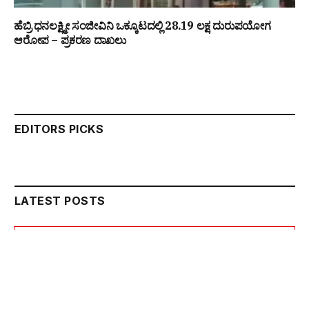
ಹೆಬ್ರಿ ಧನಲಕ್ಷ್ಮೀ ಸಂಜೀವಿನಿ ಒಕ್ಕೂಟದಲ್ಲಿ ₹28.19 ಲಕ್ಷ ದುರುಪಯೋಗ
ಆರೋಪ – ಪ್ರಕರಣ ದಾಖಲು
EDITORS PICKS
LATEST POSTS
Contact to Advertise Below
+91 90193 87676