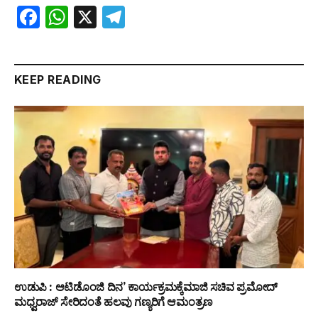
Facebook
WhatsApp
X
Telegram
KEEP READING
ಉಡುಪಿ : ಆಟಿಡೊಂಜಿ ದಿನ’ ಕಾರ್ಯಕ್ರಮಕ್ಕೆಮಾಜಿ ಸಚಿವ ಪ್ರಮೋದ್
ಮಧ್ವರಾಜ್ ಸೇರಿದಂತೆ ಹಲವು ಗಣ್ಯರಿಗೆ ಆಮಂತ್ರಣ