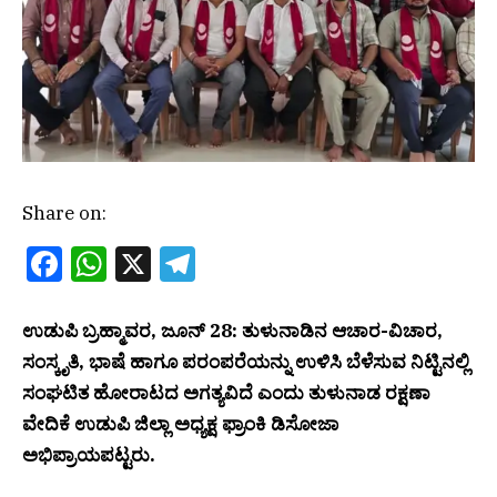
Share on:
Facebook
WhatsApp
X
Telegram
ಉಡುಪಿ
ಬ್ರಹ್ಮಾವರ, ಜೂನ್ 28: ತುಳುನಾಡಿನ ಆಚಾರ-ವಿಚಾರ,
ಸಂಸ್ಕೃತಿ, ಭಾಷೆ ಹಾಗೂ ಪರಂಪರೆಯನ್ನು ಉಳಿಸಿ ಬೆಳೆಸುವ ನಿಟ್ಟಿನಲ್ಲಿ
ಸಂಘಟಿತ ಹೋರಾಟದ ಅಗತ್ಯವಿದೆ ಎಂದು ತುಳುನಾಡ ರಕ್ಷಣಾ
ವೇದಿಕೆ ಉಡುಪಿ ಜಿಲ್ಲಾ ಅಧ್ಯಕ್ಷ ಫ್ರಾಂಕಿ ಡಿಸೋಜಾ
ಅಭಿಪ್ರಾಯಪಟ್ಟರು.