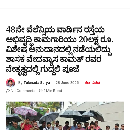
48ನೇ ವೆಲೆನ್ಸಿಯ ವಾರ್ಡಿನ ರಸ್ತೆಯ
ಅಭಿವೃದ್ಧಿ ಕಾಮಗಾರಿಯು 20ಲಕ್ಷ ರೂ.
ವಿಶೇಷ ಅನುದಾನದಲ್ಲಿ ನಡೆಯಲಿದ್ದು
ಶಾಸಕ ವೇದವ್ಯಾಸ ಕಾಮತ್ ರವರ
ನೇತೃತ್ವದಲ್ಲಿ ಗುದ್ದಲಿ ಪೂಜೆ
By
Tulunada Surya
28 June 2026
ದೇಶ-ವಿದೇಶ
No Comments
1 Min Read