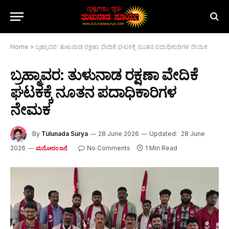
Home
»
ಬ್ರಹ್ಮಾವರ: ತುಳುನಾಡ ರಕ್ಷಣಾ ವೇದಿಕೆ ಘಟಕಕ್ಕೆ ನೂತನ ಪದಾಧಿಕಾರಿಗಳ ನೇಮಕ
ಬ್ರಹ್ಮಾವರ: ತುಳುನಾಡ ರಕ್ಷಣಾ ವೇದಿಕೆ
ಘಟಕಕ್ಕೆ ನೂತನ ಪದಾಧಿಕಾರಿಗಳ
ನೇಮಕ
By
Tulunada Surya
28 June 2026
Updated:
28 June
2026
No Comments
1 Min Read
ಮನೋರಂಜನೆ