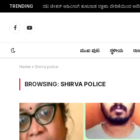
TRENDING
ನಟ ಚೇತನ್ ಅಹಿಂಸಾಗೆ ತುಳುನಾಡ ರಕ್ಷಣಾ ವೇದಿಕೆಯಿಂದ ಆಟಿಡೊ
Facebook
YouTube
ಮುಖ ಪುಟ
ಸ್ಥಳೀಯ
ರಾಜ್
Home
»
Shirva police
BROWSING:
SHIRVA POLICE