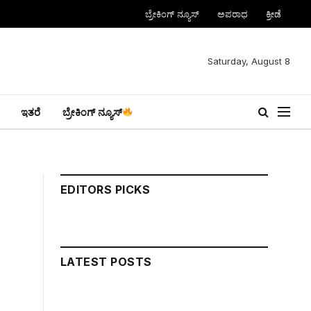
ಬ್ರೇಕಿಂಗ್ ನ್ಯೂಸ್
ಅಪರಾಧ
ಕ್ರೀಡೆ
Saturday, August 8
ಇತರೆ
ಬ್ರೇಕಿಂಗ್ ನ್ಯೂಸ್
EDITORS PICKS
LATEST POSTS