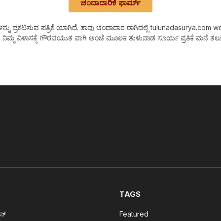
ಚಂದಾದಾರಿಕೆ ಫಾರ್ಮ್
 ಪ್ರಕಟಿಸುವ ಪತ್ರಿಕೆ ಯಾಗಿದೆ. ತಾವು ಚಂದಾದಾರ ರಾಗಿದಲ್ಲಿ tulunadasurya.com web Ne
 ನಿಮ್ಮ ವಿಳಾಸಕ್ಕೆ ಗೌರವಯುತ ವಾಗಿ ಅಂಚೆ ಮೂಲಕ ತುಳುನಾಡ ಸೂರ್ಯ ಪ್ರತಿಕೆ ಮನೆ ತಲುಪ
TAGS
ೂಸ್
Featured