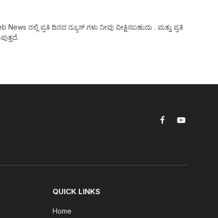
ws ನಲ್ಲಿ ಪ್ರತಿ ದಿನದ ನ್ಯೂಸ್ ಗಳು ನೀವು ವೀಕ್ಷಿಸಬಹುದು . ಮತ್ತು ಪ್ರತಿ
ುತ್ತದೆ.
Facebook
YouTube
QUICK LINKS
Home