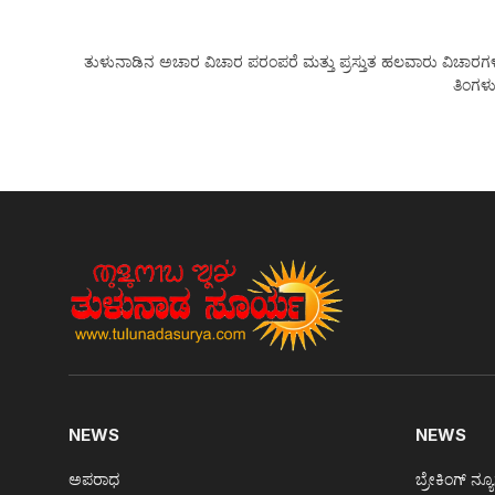
ತುಳುನಾಡಿನ ಅಚಾರ ವಿಚಾರ ಪರಂಪರೆ ಮತ್ತು ಪ್ರಸ್ತುತ ಹಲವಾರು ವಿಚಾರಗಳನ್ನು
ತಿಂಗಳು
NEWS
NEWS
ಅಪರಾಧ
ಬ್ರೇಕಿಂಗ್ ನ್ಯ