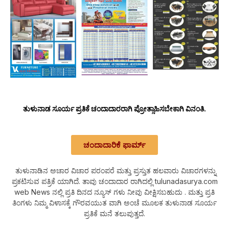
ತುಳುನಾಡ ಸೂರ್ಯ ಪ್ರತಿಕೆ ಚಂದಾದಾರರಾಗಿ ಪ್ರೋತ್ಸಾಹಿಸಬೇಕಾಗಿ ವಿನಂತಿ.
ಚಂದಾದಾರಿಕೆ ಫಾರ್ಮ್
ತುಳುನಾಡಿನ ಅಚಾರ ವಿಚಾರ ಪರಂಪರೆ ಮತ್ತು ಪ್ರಸ್ತುತ ಹಲವಾರು ವಿಚಾರಗಳನ್ನು
ಪ್ರಕಟಿಸುವ ಪತ್ರಿಕೆ ಯಾಗಿದೆ. ತಾವು ಚಂದಾದಾರ ರಾಗಿದಲ್ಲಿ tulunadasurya.com
web News ನಲ್ಲಿ ಪ್ರತಿ ದಿನದ ನ್ಯೂಸ್ ಗಳು ನೀವು ವೀಕ್ಷಿಸಬಹುದು . ಮತ್ತು ಪ್ರತಿ
ತಿಂಗಳು ನಿಮ್ಮ ವಿಳಾಸಕ್ಕೆ ಗೌರವಯುತ ವಾಗಿ ಅಂಚೆ ಮೂಲಕ ತುಳುನಾಡ ಸೂರ್ಯ
ಪ್ರತಿಕೆ ಮನೆ ತಲುಪುತ್ತದೆ.