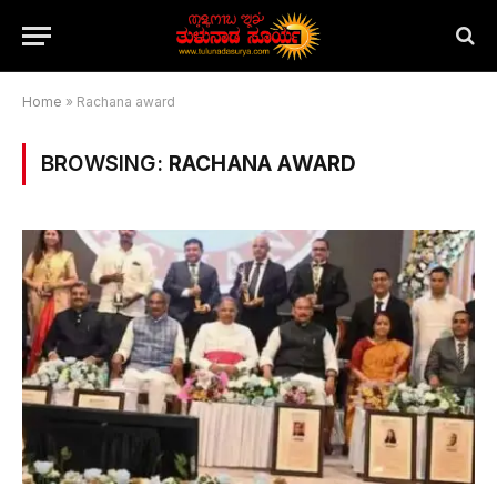
Home
»
Rachana award
BROWSING:
RACHANA AWARD