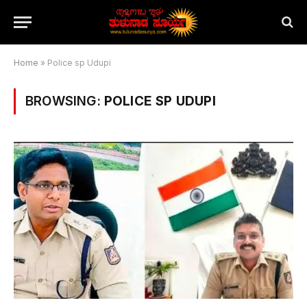
Home
»
Police sp Udupi
BROWSING:
POLICE SP UDUPI