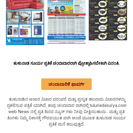
ತುಳುನಾಡ ಸೂರ್ಯ ಪ್ರತಿಕೆ ಚಂದಾದಾರರಾಗಿ ಪ್ರೋತ್ಸಾಹಿಸಬೇಕಾಗಿ ವಿನಂತಿ.
ಚಂದಾದಾರಿಕೆ ಫಾರ್ಮ್
ತುಳುನಾಡಿನ ಅಚಾರ ವಿಚಾರ ಪರಂಪರೆ ಮತ್ತು ಪ್ರಸ್ತುತ ಹಲವಾರು ವಿಚಾರಗಳನ್ನು
ಪ್ರಕಟಿಸುವ ಪತ್ರಿಕೆ ಯಾಗಿದೆ. ತಾವು ಚಂದಾದಾರ ರಾಗಿದಲ್ಲಿ tulunadasurya.com
web News ನಲ್ಲಿ ಪ್ರತಿ ದಿನದ ನ್ಯೂಸ್ ಗಳು ನೀವು ವೀಕ್ಷಿಸಬಹುದು . ಮತ್ತು ಪ್ರತಿ
ತಿಂಗಳು ನಿಮ್ಮ ವಿಳಾಸಕ್ಕೆ ಗೌರವಯುತ ವಾಗಿ ಅಂಚೆ ಮೂಲಕ ತುಳುನಾಡ ಸೂರ್ಯ
ಪ್ರತಿಕೆ ಮನೆ ತಲುಪುತ್ತದೆ.