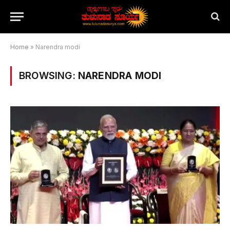
Home
»
Narendra modi
BROWSING:
NARENDRA MODI