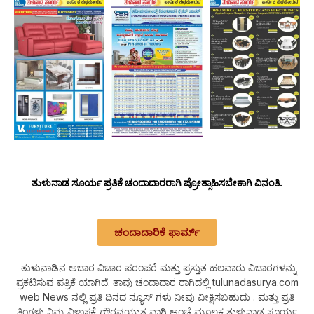
ತುಳುನಾಡ ಸೂರ್ಯ ಪ್ರತಿಕೆ ಚಂದಾದಾರರಾಗಿ ಪ್ರೋತ್ಸಾಹಿಸಬೇಕಾಗಿ ವಿನಂತಿ.
ಚಂದಾದಾರಿಕೆ ಫಾರ್ಮ್
ತುಳುನಾಡಿನ ಅಚಾರ ವಿಚಾರ ಪರಂಪರೆ ಮತ್ತು ಪ್ರಸ್ತುತ ಹಲವಾರು ವಿಚಾರಗಳನ್ನು
ಪ್ರಕಟಿಸುವ ಪತ್ರಿಕೆ ಯಾಗಿದೆ. ತಾವು ಚಂದಾದಾರ ರಾಗಿದಲ್ಲಿ tulunadasurya.com
web News ನಲ್ಲಿ ಪ್ರತಿ ದಿನದ ನ್ಯೂಸ್ ಗಳು ನೀವು ವೀಕ್ಷಿಸಬಹುದು . ಮತ್ತು ಪ್ರತಿ
ತಿಂಗಳು ನಿಮ್ಮ ವಿಳಾಸಕ್ಕೆ ಗೌರವಯುತ ವಾಗಿ ಅಂಚೆ ಮೂಲಕ ತುಳುನಾಡ ಸೂರ್ಯ