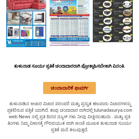
ತುಳುನಾಡ ಸೂರ್ಯ ಪ್ರತಿಕೆ ಚಂದಾದಾರರಾಗಿ ಪ್ರೋತ್ಸಾಹಿಸಬೇಕಾಗಿ ವಿನಂತಿ.
ಚಂದಾದಾರಿಕೆ ಫಾರ್ಮ್
ತುಳುನಾಡಿನ ಅಚಾರ ವಿಚಾರ ಪರಂಪರೆ ಮತ್ತು ಪ್ರಸ್ತುತ ಹಲವಾರು ವಿಚಾರಗಳನ್ನು
ಪ್ರಕಟಿಸುವ ಪತ್ರಿಕೆ ಯಾಗಿದೆ. ತಾವು ಚಂದಾದಾರ ರಾಗಿದಲ್ಲಿ tulunadasurya.com
web News ನಲ್ಲಿ ಪ್ರತಿ ದಿನದ ನ್ಯೂಸ್ ಗಳು ನೀವು ವೀಕ್ಷಿಸಬಹುದು . ಮತ್ತು ಪ್ರತಿ
ತಿಂಗಳು ನಿಮ್ಮ ವಿಳಾಸಕ್ಕೆ ಗೌರವಯುತ ವಾಗಿ ಅಂಚೆ ಮೂಲಕ ತುಳುನಾಡ ಸೂರ್ಯ
ಪ್ರತಿಕೆ ಮನೆ ತಲುಪುತ್ತದೆ.