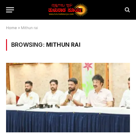
Home
»
Mithun rai
BROWSING:
MITHUN RAI