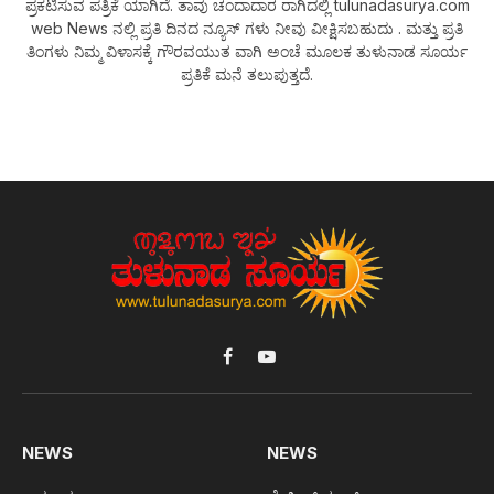
ಪ್ರಕಟಿಸುವ ಪತ್ರಿಕೆ ಯಾಗಿದೆ. ತಾವು ಚಂದಾದಾರ ರಾಗಿದಲ್ಲಿ tulunadasurya.com
web News ನಲ್ಲಿ ಪ್ರತಿ ದಿನದ ನ್ಯೂಸ್ ಗಳು ನೀವು ವೀಕ್ಷಿಸಬಹುದು . ಮತ್ತು ಪ್ರತಿ
ತಿಂಗಳು ನಿಮ್ಮ ವಿಳಾಸಕ್ಕೆ ಗೌರವಯುತ ವಾಗಿ ಅಂಚೆ ಮೂಲಕ ತುಳುನಾಡ ಸೂರ್ಯ
ಪ್ರತಿಕೆ ಮನೆ ತಲುಪುತ್ತದೆ.
Facebook
YouTube
NEWS
NEWS