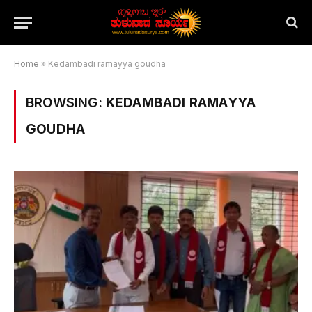
Home
»
Kedambadi ramayya goudha
BROWSING:
KEDAMBADI RAMAYYA
GOUDHA