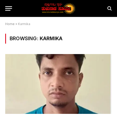
Home
»
Karmika
BROWSING:
KARMIKA