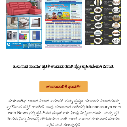
ತುಳುನಾಡ ಸೂರ್ಯ ಪ್ರತಿಕೆ ಚಂದಾದಾರರಾಗಿ ಪ್ರೋತ್ಸಾಹಿಸಬೇಕಾಗಿ ವಿನಂತಿ.
ಚಂದಾದಾರಿಕೆ ಫಾರ್ಮ್
ತುಳುನಾಡಿನ ಅಚಾರ ವಿಚಾರ ಪರಂಪರೆ ಮತ್ತು ಪ್ರಸ್ತುತ ಹಲವಾರು ವಿಚಾರಗಳನ್ನು
ಪ್ರಕಟಿಸುವ ಪತ್ರಿಕೆ ಯಾಗಿದೆ. ತಾವು ಚಂದಾದಾರ ರಾಗಿದಲ್ಲಿ tulunadasurya.com
web News ನಲ್ಲಿ ಪ್ರತಿ ದಿನದ ನ್ಯೂಸ್ ಗಳು ನೀವು ವೀಕ್ಷಿಸಬಹುದು . ಮತ್ತು ಪ್ರತಿ
ತಿಂಗಳು ನಿಮ್ಮ ವಿಳಾಸಕ್ಕೆ ಗೌರವಯುತ ವಾಗಿ ಅಂಚೆ ಮೂಲಕ ತುಳುನಾಡ ಸೂರ್ಯ
ಪ್ರತಿಕೆ ಮನೆ ತಲುಪುತ್ತದೆ.