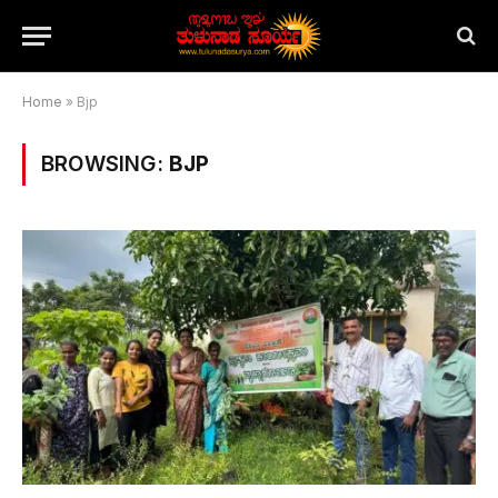
Home
»
Bjp
BROWSING:
BJP