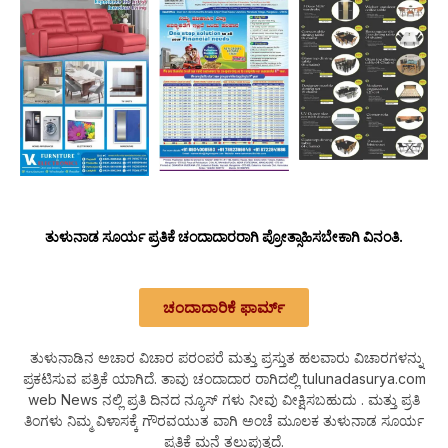
ತುಳುನಾಡ ಸೂರ್ಯ ಪ್ರತಿಕೆ ಚಂದಾದಾರರಾಗಿ ಪ್ರೋತ್ಸಾಹಿಸಬೇಕಾಗಿ ವಿನಂತಿ.
ಚಂದಾದಾರಿಕೆ ಫಾರ್ಮ್
ತುಳುನಾಡಿನ ಅಚಾರ ವಿಚಾರ ಪರಂಪರೆ ಮತ್ತು ಪ್ರಸ್ತುತ ಹಲವಾರು ವಿಚಾರಗಳನ್ನು
ಪ್ರಕಟಿಸುವ ಪತ್ರಿಕೆ ಯಾಗಿದೆ. ತಾವು ಚಂದಾದಾರ ರಾಗಿದಲ್ಲಿ tulunadasurya.com
web News ನಲ್ಲಿ ಪ್ರತಿ ದಿನದ ನ್ಯೂಸ್ ಗಳು ನೀವು ವೀಕ್ಷಿಸಬಹುದು . ಮತ್ತು ಪ್ರತಿ
ತಿಂಗಳು ನಿಮ್ಮ ವಿಳಾಸಕ್ಕೆ ಗೌರವಯುತ ವಾಗಿ ಅಂಚೆ ಮೂಲಕ ತುಳುನಾಡ ಸೂರ್ಯ
ಪ್ರತಿಕೆ ಮನೆ ತಲುಪುತ್ತದೆ.